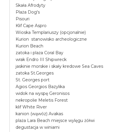
Skała Afrodyty
Plaża Dog's
Pisouri
Klif Cape Aspro
Wioska Templariuszy (opcjonalnie)
Kurion stanowisko archeologiczne
Kurion Beach
zatoka i plaża Coral Bay
wrak Endro III Shipwreck
jaskinie morskie i skały kredowe Sea Caves
zatoka St.Georges
St. Georges port
Agios Georgios Bazylika
widok na wyspę Geronisos
nekropolie Meletis Forest
klif White River
kanion (wąwóz) Avakas
plaża Lara Beach miejsce wylęgu żółwi
degustacja w winiarni