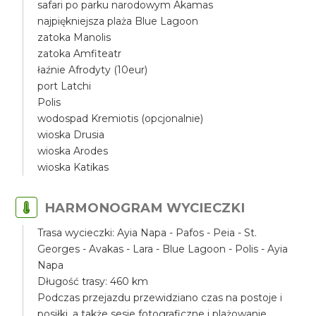
safari po parku narodowym Akamas
najpiękniejsza plaża Blue Lagoon
zatoka Manolis
zatoka Amfiteatr
łaźnie Afrodyty (10eur)
port Latchi
Polis
wodospad Kremiotis (opcjonalnie)
wioska Drusia
wioska Arodes
wioska Katikas
HARMONOGRAM WYCIECZKI
Trasa wycieczki: Ayia Napa - Pafos - Peia - St.
Georges - Avakas - Lara - Blue Lagoon - Polis - Ayia
Napa
Długość trasy: 460 km
Podczas przejazdu przewidziano czas na postoje i
posiłki, a także sesje fotograficzne i plażowanie