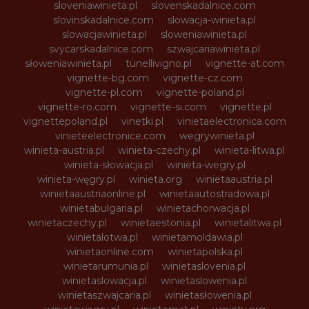
sloveniawinieta.pl
slovenskadalnice.com
slovinskadalnice.com
slowacja-winieta.pl
slowacjawinieta.pl
sloweniawinieta.pl
svycarskadalnice.com
szwajcariawinieta.pl
słoweniawinieta.pl
tunellivigno.pl
vignette-at.com
vignette-bg.com
vignette-cz.com
vignette-pl.com
vignette-poland.pl
vignette-ro.com
vignette-si.com
vignette.pl
vignettepoland.pl
vinetki.pl
vinietaelectronica.com
vinieteelectronice.com
wegrywinieta.pl
winieta-austria.pl
winieta-czechy.pl
winieta-litwa.pl
winieta-słowacja.pl
winieta-wegry.pl
winieta-węgry.pl
winieta.org
winietaaustria.pl
winietaaustriaonline.pl
winietaautostradowa.pl
winietabulgaria.pl
winietachorwacja.pl
winietaczechy.pl
winietaestonia.pl
winietalitwa.pl
winietalotwa.pl
winietamoldawia.pl
winietaonline.com
winietapolska.pl
winietarumunia.pl
winietaslovenia.pl
winietaslowacja.pl
winietaslowenia.pl
winietaszwajcaria.pl
winietasłowenia.pl