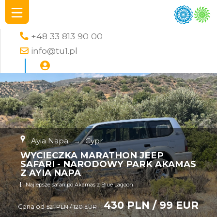
+48 33 813 90 00
info@tu1.pl
Ayia Napa
→
Cypr
WYCIECZKA MARATHON JEEP
SAFARI - NARODOWY PARK AKAMAS
Z AYIA NAPA
Najlepsze safari po Akamas z Blue Lagoon
430 PLN / 99 EUR
Cena od
521 PLN / 120 EUR