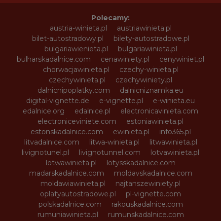
Polecamy:
austria-winieta.pl
austriawinieta.pl
bilet-autostradowy.pl
bilety-autostradowe.pl
bulgariawienieta.pl
bulgariawinieta.pl
bulharskadalnice.com
cenawiniety.pl
cenywiniet.pl
chorwacjawinieta.pl
czechy-winieta.pl
czechywinieta.pl
czechywiniety.pl
dalnicnipoplatky.com
dalnicniznamka.eu
digital-vignette.de
e-vignette.pl
e-winieta.eu
edalnice.org
edalnice.pl
electronicavinieta.com
electroniceviniete.com
estoniawinieta.pl
estonskadalnice.com
ewinieta.pl
info365.pl
litvadalnice.com
litwa-winieta.pl
litwawinieta.pl
livignotunel.pl
livignotunnel.com
lotvawinieta.pl
lotwawinieta.pl
lotysskadalnice.com
madarskadalnice.com
moldavskadalnice.com
moldawiawinieta.pl
najtanszewiniety.pl
oplatyautostradowe.pl
pl-vignette.com
polskadalnice.com
rakouskadalnice.com
rumuniawinieta.pl
rumunskadalnice.com