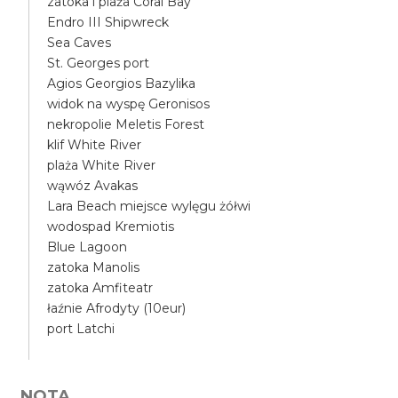
zatoka i plaża Coral Bay
Endro III Shipwreck
Sea Caves
St. Georges port
Agios Georgios Bazylika
widok na wyspę Geronisos
nekropolie Meletis Forest
klif White River
plaża White River
wąwóz Avakas
Lara Beach miejsce wylęgu żółwi
wodospad Kremiotis
Blue Lagoon
zatoka Manolis
zatoka Amfiteatr
łaźnie Afrodyty (10eur)
port Latchi
NOTA