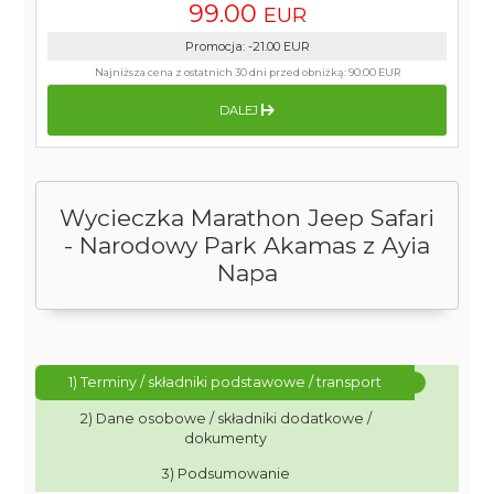
99.00
EUR
Promocja
:
-21.00
EUR
Najniższa cena z ostatnich 30 dni przed obniżką:
90.00 EUR
DALEJ
Wycieczka Marathon Jeep Safari
- Narodowy Park Akamas z Ayia
Napa
1) Terminy / składniki podstawowe / transport
2) Dane osobowe / składniki dodatkowe /
dokumenty
3) Podsumowanie