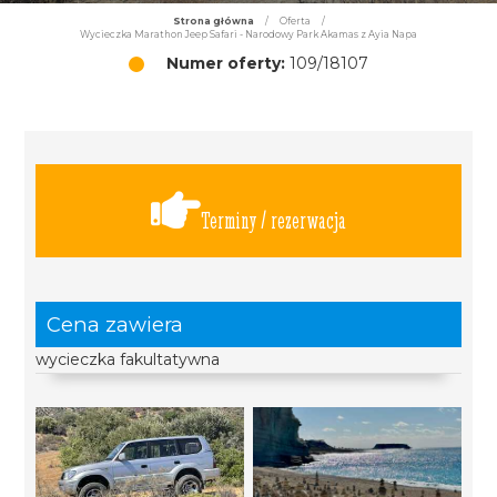
Strona główna
/
Oferta
/
Wycieczka Marathon Jeep Safari - Narodowy Park Akamas z Ayia Napa
Numer oferty:
109/18107
Terminy / rezerwacja
Cena zawiera
wycieczka fakultatywna