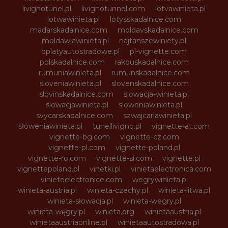
livignotunel.pl
livignotunnel.com
lotvawinieta.pl
lotwawinieta.pl
lotysskadalnice.com
madarskadalnice.com
moldavskadalnice.com
moldawiawinieta.pl
najtanszewiniety.pl
oplatyautostradowe.pl
pl-vignette.com
polskadalnice.com
rakouskadalnice.com
rumuniawinieta.pl
rumunskadalnice.com
sloveniawinieta.pl
slovenskadalnice.com
slovinskadalnice.com
slowacja-winieta.pl
slowacjawinieta.pl
sloweniawinieta.pl
svycarskadalnice.com
szwajcariawinieta.pl
słoweniawinieta.pl
tunellivigno.pl
vignette-at.com
vignette-bg.com
vignette-cz.com
vignette-pl.com
vignette-poland.pl
vignette-ro.com
vignette-si.com
vignette.pl
vignettepoland.pl
vinetki.pl
vinietaelectronica.com
vinieteelectronice.com
wegrywinieta.pl
winieta-austria.pl
winieta-czechy.pl
winieta-litwa.pl
winieta-słowacja.pl
winieta-wegry.pl
winieta-węgry.pl
winieta.org
winietaaustria.pl
winietaaustriaonline.pl
winietaautostradowa.pl