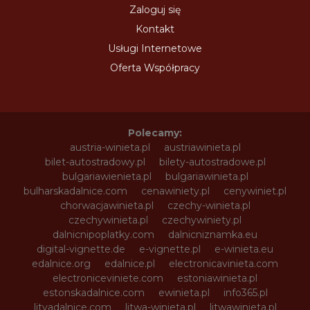
Zaloguj się
Kontakt
Usługi Internetowe
Oferta Współpracy
Polecamy:
austria-winieta.pl
austriawinieta.pl
bilet-autostradowy.pl
bilety-autostradowe.pl
bulgariawienieta.pl
bulgariawinieta.pl
bulharskadalnice.com
cenawiniety.pl
cenywiniet.pl
chorwacjawinieta.pl
czechy-winieta.pl
czechywinieta.pl
czechywiniety.pl
dalnicnipoplatky.com
dalnicniznamka.eu
digital-vignette.de
e-vignette.pl
e-winieta.eu
edalnice.org
edalnice.pl
electronicavinieta.com
electroniceviniete.com
estoniawinieta.pl
estonskadalnice.com
ewinieta.pl
info365.pl
litvadalnice.com
litwa-winieta.pl
litwawinieta.pl