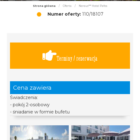
Strona główna
/
Oferta
/
Nereus*** Hotel Pafos
Numer oferty:
110/18107
Terminy / rezerwacja
Cena zawiera
Świadczenia:
- pokój 2-osobowy
- śniadanie w formie bufetu