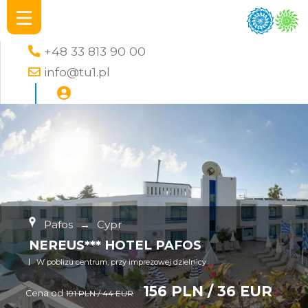
+48 33 813 90 00
info@tu1.pl
Pafos
→
Cypr
NEREUS*** HOTEL PAFOS
W poblizu centrum, przy imprezowej dzielnicy
156 PLN / 36 EUR
Cena od
191 PLN / 44 EUR