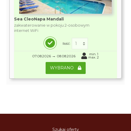
Sea CleoNapa Mandali
zakwaterowanie w pokoju 2-osobowym
internet WiFi
Ilość:
min. 1
→
07.08.2026
08.08.2026
max. 2
WYBRANO
Szukaj oferty