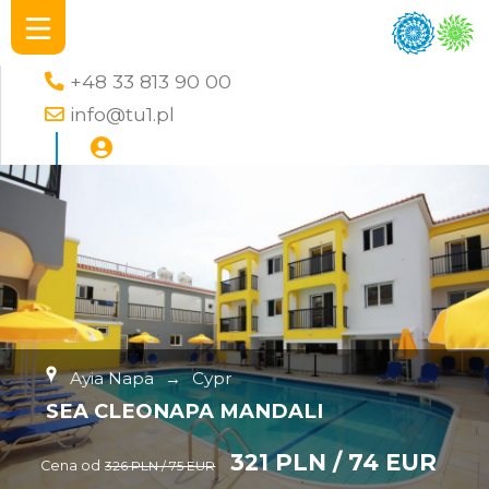
+48 33 813 90 00
info@tu1.pl
Ayia Napa
→
Cypr
SEA CLEONAPA MANDALI
321 PLN / 74 EUR
Cena od
326 PLN / 75 EUR