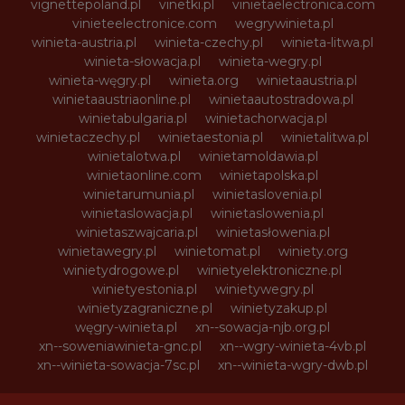
vignettepoland.pl
vinetki.pl
vinietaelectronica.com
vinieteelectronice.com
wegrywinieta.pl
winieta-austria.pl
winieta-czechy.pl
winieta-litwa.pl
winieta-słowacja.pl
winieta-wegry.pl
winieta-węgry.pl
winieta.org
winietaaustria.pl
winietaaustriaonline.pl
winietaautostradowa.pl
winietabulgaria.pl
winietachorwacja.pl
winietaczechy.pl
winietaestonia.pl
winietalitwa.pl
winietalotwa.pl
winietamoldawia.pl
winietaonline.com
winietapolska.pl
winietarumunia.pl
winietaslovenia.pl
winietaslowacja.pl
winietaslowenia.pl
winietaszwajcaria.pl
winietasłowenia.pl
winietawegry.pl
winietomat.pl
winiety.org
winietydrogowe.pl
winietyelektroniczne.pl
winietyestonia.pl
winietywegry.pl
winietyzagraniczne.pl
winietyzakup.pl
węgry-winieta.pl
xn--sowacja-njb.org.pl
xn--soweniawinieta-gnc.pl
xn--wgry-winieta-4vb.pl
xn--winieta-sowacja-7sc.pl
xn--winieta-wgry-dwb.pl