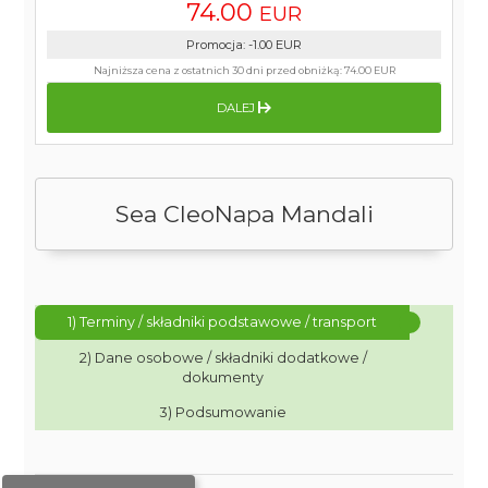
74.00
EUR
Promocja
:
-1.00
EUR
Najniższa cena z ostatnich 30 dni przed obniżką:
74.00 EUR
DALEJ
Sea CleoNapa Mandali
1) Terminy / składniki podstawowe / transport
2) Dane osobowe / składniki dodatkowe /
dokumenty
3) Podsumowanie