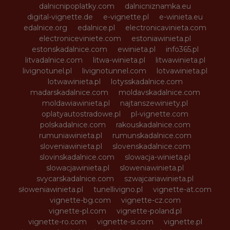
dalnicnipoplatky.com
dalnicniznamka.eu
digital-vignette.de
e-vignette.pl
e-winieta.eu
edalnice.org
edalnice.pl
electronicavinieta.com
electroniceviniete.com
estoniawinieta.pl
estonskadalnice.com
ewinieta.pl
info365.pl
litvadalnice.com
litwa-winieta.pl
litwawinieta.pl
livignotunel.pl
livignotunnel.com
lotvawinieta.pl
lotwawinieta.pl
lotysskadalnice.com
madarskadalnice.com
moldavskadalnice.com
moldawiawinieta.pl
najtanszewiniety.pl
oplatyautostradowe.pl
pl-vignette.com
polskadalnice.com
rakouskadalnice.com
rumuniawinieta.pl
rumunskadalnice.com
sloveniawinieta.pl
slovenskadalnice.com
slovinskadalnice.com
slowacja-winieta.pl
slowacjawinieta.pl
sloweniawinieta.pl
svycarskadalnice.com
szwajcariawinieta.pl
słoweniawinieta.pl
tunellivigno.pl
vignette-at.com
vignette-bg.com
vignette-cz.com
vignette-pl.com
vignette-poland.pl
vignette-ro.com
vignette-si.com
vignette.pl