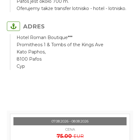
Pafos jest około 700 m.
Oferujemy także transfer lotnisko - hotel - lotnisko.
ADRES
Hotel Roman Boutique***
Promitheos 1 & Tombs of the Kings Ave
Kato Paphos,
8100 Pafos
Cyp
07.08.2026 - 08.08.2026
CENA
75.00
EUR