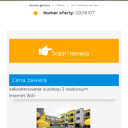
Strona główna
/
Oferta
/
Sea CleoNapa Mandali
Numer oferty:
123/18107
Terminy / rezerwacja
Cena zawiera
zakwaterowanie w pokoju 2-osobowym
internet WiFi