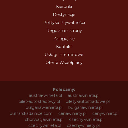
Kierunki
Destynacje
Polityka Prywatności
Regulamin strony
Zaloguj się
Kontakt
Usługi Internetowe
Oferta Współpracy
Polecamy:
austria-winieta.pl
austriawinieta.pl
bilet-autostradowy.pl
bilety-autostradowe.pl
bulgariawienieta.pl
bulgariawinieta.pl
bulharskadalnice.com
cenawiniety.pl
cenywiniet.pl
chorwacjawinieta.pl
czechy-winieta.pl
czechywinieta.pl
czechywiniety.pl