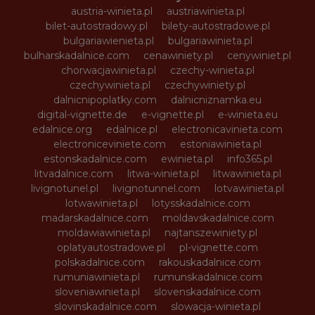
austria-winieta.pl
austriawinieta.pl
bilet-autostradowy.pl
bilety-autostradowe.pl
bulgariawienieta.pl
bulgariawinieta.pl
bulharskadalnice.com
cenawiniety.pl
cenywiniet.pl
chorwacjawinieta.pl
czechy-winieta.pl
czechywinieta.pl
czechywiniety.pl
dalnicnipoplatky.com
dalnicniznamka.eu
digital-vignette.de
e-vignette.pl
e-winieta.eu
edalnice.org
edalnice.pl
electronicavinieta.com
electroniceviniete.com
estoniawinieta.pl
estonskadalnice.com
ewinieta.pl
info365.pl
litvadalnice.com
litwa-winieta.pl
litwawinieta.pl
livignotunel.pl
livignotunnel.com
lotvawinieta.pl
lotwawinieta.pl
lotysskadalnice.com
madarskadalnice.com
moldavskadalnice.com
moldawiawinieta.pl
najtanszewiniety.pl
oplatyautostradowe.pl
pl-vignette.com
polskadalnice.com
rakouskadalnice.com
rumuniawinieta.pl
rumunskadalnice.com
sloveniawinieta.pl
slovenskadalnice.com
slovinskadalnice.com
slowacja-winieta.pl