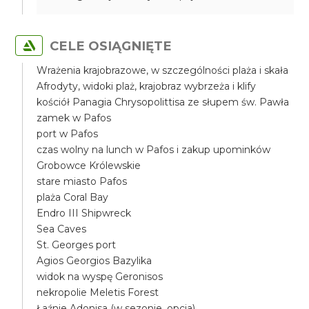
CELE OSIĄGNIĘTE
Wrażenia krajobrazowe, w szczególności plaża i skała
Afrodyty, widoki plaż, krajobraz wybrzeża i klify
kościół Panagia Chrysopolittisa ze słupem św. Pawła
zamek w Pafos
port w Pafos
czas wolny na lunch w Pafos i zakup upominków
Grobowce Królewskie
stare miasto Pafos
plaża Coral Bay
Endro III Shipwreck
Sea Caves
St. Georges port
Agios Georgios Bazylika
widok na wyspę Geronisos
nekropolie Meletis Forest
Łaźnie Adonisa (w sezonie, opcja)