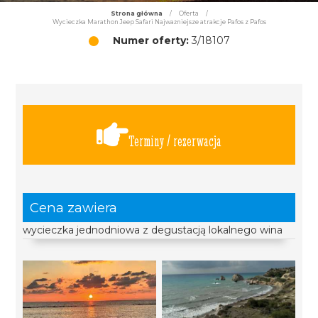
Strona główna
/
Oferta
/
Wycieczka Marathon Jeep Safari Najważniejsze atrakcje Pafos z Pafos
Numer oferty:
3/18107
Terminy / rezerwacja
Cena zawiera
wycieczka jednodniowa z degustacją lokalnego wina