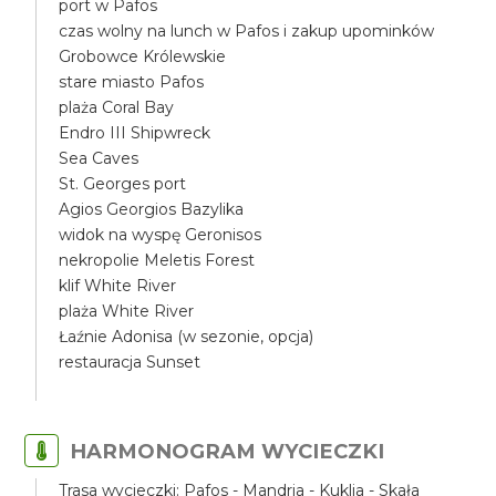
port w Pafos
czas wolny na lunch w Pafos i zakup upominków
Grobowce Królewskie
stare miasto Pafos
plaża Coral Bay
Endro III Shipwreck
Sea Caves
St. Georges port
Agios Georgios Bazylika
widok na wyspę Geronisos
nekropolie Meletis Forest
klif White River
plaża White River
Łaźnie Adonisa (w sezonie, opcja)
restauracja Sunset
HARMONOGRAM WYCIECZKI
Trasa wycieczki: Pafos - Mandria - Kuklia - Skała