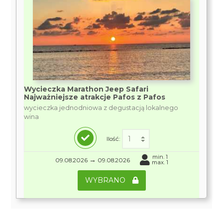
Wycieczka Marathon Jeep Safari
Najważniejsze atrakcje Pafos z Pafos
wycieczka jednodniowa z degustacją lokalnego
wina
Ilość:
min. 1
→
09.08.2026
09.08.2026
max. 1
WYBRANO