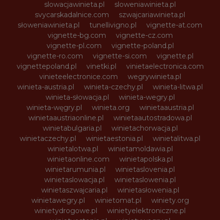
slowacjawinieta.pl
sloweniawinieta.pl
svycarskadalnice.com
szwajcariawinieta.pl
słoweniawinieta.pl
tunellivigno.pl
vignette-at.com
vignette-bg.com
vignette-cz.com
vignette-pl.com
vignette-poland.pl
vignette-ro.com
vignette-si.com
vignette.pl
vignettepoland.pl
vinetki.pl
vinietaelectronica.com
vinieteelectronice.com
wegrywinieta.pl
winieta-austria.pl
winieta-czechy.pl
winieta-litwa.pl
winieta-słowacja.pl
winieta-wegry.pl
winieta-węgry.pl
winieta.org
winietaaustria.pl
winietaaustriaonline.pl
winietaautostradowa.pl
winietabulgaria.pl
winietachorwacja.pl
winietaczechy.pl
winietaestonia.pl
winietalitwa.pl
winietalotwa.pl
winietamoldawia.pl
winietaonline.com
winietapolska.pl
winietarumunia.pl
winietaslovenia.pl
winietaslowacja.pl
winietaslowenia.pl
winietaszwajcaria.pl
winietasłowenia.pl
winietawegry.pl
winietomat.pl
winiety.org
winietydrogowe.pl
winietyelektroniczne.pl