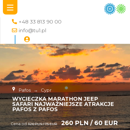
+48 33 813 90 00
info@tu1.pl
Pafos
→
Cypr
WYCIECZKA MARATHON JEEP
SAFARI NAJWAŻNIEJSZE ATRAKCJE
PAFOS Z PAFOS
260 PLN / 60 EUR
Cena od
326 PLN / 75 EUR