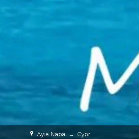
Ayia Napa
→
Cypr