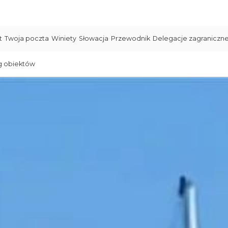
t
Twoja poczta
Winiety
Słowacja
Przewodnik
Delegacje zagraniczn
g obiektów