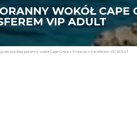
PORANNY WOKÓŁ CAPE 
SFEREM VIP ADULT
ycieczka Rejs poranny wokół Cape Greco z Protaras z transferem VIP ADULT