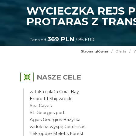
WYCIECZKA REJS 
PROTARAS Z TRAN
369 PLN
/ 85 EUR
Cena od
Strona główna
/
Oferta
/
W
NASZE CELE
zatoka i plaża Coral Bay
Endro III Shipwreck
Sea Caves
St. Georges port
Agios Georgios Bazylika
widok na wyspę Geronisos
nekropolie Meletis Forest